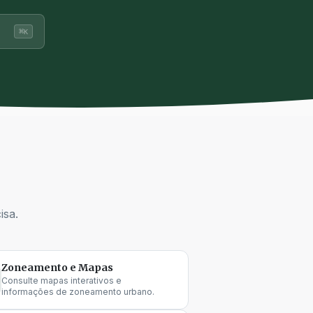
⌘
K
isa.
Zoneamento e Mapas
Consulte mapas interativos e
informações de zoneamento urbano.