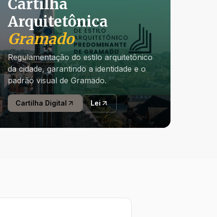
Cartilha
Arquitetônica
Gramado
Regulamentação do estilo arquitetônico
da cidade, garantindo a identidade e o
padrão visual de Gramado.
Cartilha Digital
Lei