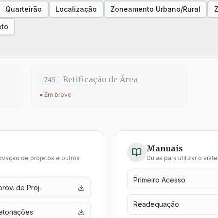
Quarteirão
Localização
Zoneamento Urbano/Rural
eto
Retificação de Área
745
● Em breve
Manuais
vação de projetos e outros
Guias para utilizar o sis
Primeiro Acesso
rov. de Proj.
Readequação
etonações