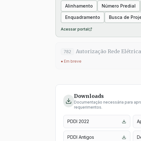
Alinhamento
Número Predial
Enquadramento
Busca de Proj
Acessar portal
Autorização Rede Elétrica
782
● Em breve
Downloads
Documentação necessária para apro
requerimentos.
PDDI 2022
Ap
PDDI Antigos
D